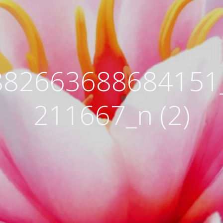
882663688684151
211667_n (2)